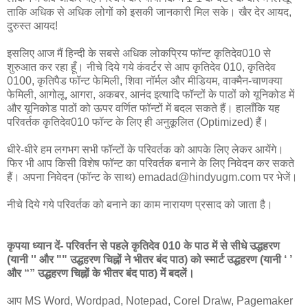
ताकि अधिक से अधिक लोगों को इसकी जानकारी मिल सके। खैर देर आयद,
दुरुस्त आयद!
इसलिए आज मैं हिन्दी के सबसे अधिक लोकप्रिय फॉन्ट कृतिदेव010 से
शुरुआत कर रहा हूँ। नीचे दिये गये कंवर्टर से आप कृतिदेव 010, कृतिदेव
0100, कृतिपैड फॉन्ट फेमिली, शिवा नॉर्मल और मीडियम, वाक्‍मैन-चाणक्या
फेमिली, आगोलू, आगरा, अकबर, आनंद इत्यादि फॉन्टों के पाठों को यूनिकोड में
और यूनिकोड पाठों को ऊपर वर्णित फॉन्टों में बदल सकते हैं। हालाँकि यह
परिवर्तक कृतिदेव010 फॉन्ट के लिए ही अनुकूलित (Optimized) हैं।
धीरे-धीरे हम लगभग सभी फॉन्टों के परिवर्तक को आपके लिए लेकर आयेंगे।
फिर भी आप किसी विशेष फॉन्ट का परिवर्तक बनाने के लिए निवेदन कर सकते
हैं। अपना निवेदन (फॉन्ट के साथ) emadad@hindyugm.com पर भेजें।
नीचे दिये गये परिवर्तक को बनाने का काम नारायण प्रसाद को जाता है।
कृपया ध्यान दें- परिवर्तन से पहले कृतिदेव 010 के पाठ में से सीधे उद्धहरण
(यानी '' और "" उद्धहरण चिह्नों ने भीतर बंद पाठ) को स्मार्ट उद्धहरण (यानी ‘ ’
और “” उद्धहरण चिह्नों के भीतर बंद पाठ) में बदलें।
आप MS Word, Wordpad, Notepad, Corel Dra\w, Pagemaker