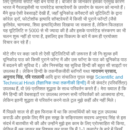
लिए पूर्णतया सपोर्ट नहीं बन पाया है। बाजार के जानकार इसका प्रमुख कारण
भारत में गैरलाइसेंसी या पायरेटेड साफ्टवेयरों के उपयोग के चलन को मानते हैं।
मैंने कुछ ऐसी वेबसाइटें देखी हैं, जहाँ यूनिकोड करैक्टरों को यूटिलिटी के द्वारा
कोरेल ड्रॉ, फोटोशॉफ इत्यादि सॉफ्टवेयरों में किसी भी पुराने फॉन्टों (जैसे
कृतिदेव, चाणक्या, शिवा इत्यादि)जैसा दिखाया जा सकता है, लेकिन फिलहाल
यह यूटिलिटि रु 5000 से भी ज्यादा की है और इसके पायरेटेड संस्करण का भी
चलन शुरू नहीं हो पाया है, इसलिए इस विकल्प के बारे में कम ही प्रयोक्ता
विचार कर रहे हैं।
मोटे तौर पर कहा जाये तो ऐसी यूटिलिटियों की ज़रूरत है जो निःशुल्क हमें
यूनिकोड पाठ को किसी पुराने फॉन्ट में और उस फॉन्ट के पाठ को यूनिकोड पाठ
में बदलने की सुविधा दें। और निस्संदेह यह सुविधा हिन्दी की बहुत सी साइटों पर
उपलब्ध है। लेकिन हिन्दी के तकनीकजीवी ब्लॉगरों यथा
नारायण प्रसाद,
अनुनाद सिंह, रवि रतलामी
आदि द्वारा संचालित गूगल समूह
Scientific and
Technical Hindi (वैज्ञानिक तथा तकनीकी हिन्दी)
में जो कंवर्टर (परिवर्तित्र)
उपलब्ध हैं, वो 99 प्रतिशत शुद्धता के साथ परिवर्तन करते हैं। मेरा ख्याल है कि
मैंने हिन्दी की वेबसाइटों पर उपलब्ध लगभग सभी परिवर्तकों को आजमाया होगा,
लेकिन इतनी शुद्धता से परिवर्तन करने वाले टूल मुझे कहीं और नहीं मिले।
मैं पिछले साल से ही इस फिराक में था कि लाभार्थियों को यह टूल उपलब्ध
कराऊँ और इसके लिए मैंने इस समूह के सक्रियतम सदस्य अनुनाद सिंह से इस
संदर्भ में बातचीत भी की और उन्होंने मुझे इस काम के लिए प्रोत्साहित भी किया,
लेकिन मैं अब जाकर यह निश्चय कर पाया कि मैं 1-1 कन्वर्टर के बारे में लिखूँ